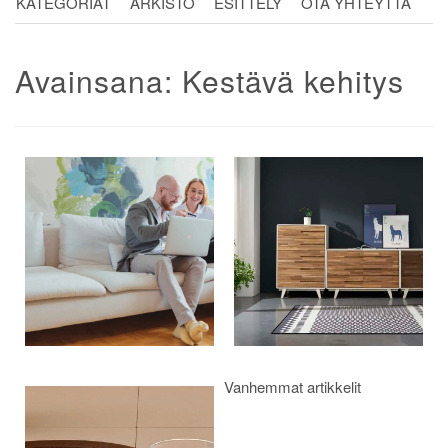
KATEGORIAT
ARKISTO
ESITTELY
OTA YHTEYTTÄ
Avainsana:
Kestävä kehitys
Artikkelien
selaus
Vanhemmat artikkelit