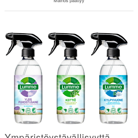
Mainos päättyy
Ympäristöystävällisyyttä