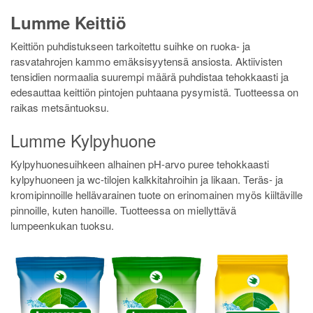
Lumme Keittiö
Keittiön puhdistukseen tarkoitettu suihke on ruoka- ja
rasvatahrojen kammo emäksisyytensä ansiosta. Aktiivisten
tensidien normaalia suurempi määrä puhdistaa tehokkaasti ja
edesauttaa keittiön pintojen puhtaana pysymistä. Tuotteessa on
raikas metsäntuoksu.
Lumme Kylpyhuone
Kylpyhuonesuihkeen alhainen pH-arvo puree tehokkaasti
kylpyhuoneen ja wc-tilojen kalkkitahroihin ja likaan. Teräs- ja
kromipinnoille hellävarainen tuote on erinomainen myös kiiltäville
pinnoille, kuten hanoille. Tuotteessa on miellyttävä
lumpeenkukan tuoksu.