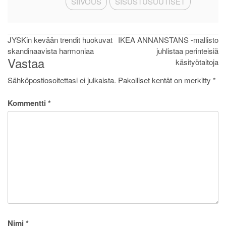
SIIVOUS
SISUSTUSUUTISET
Artikkelien
JYSKin kevään trendit huokuvat
IKEA ANNANSTANS -mallisto
skandinaavista harmoniaa
juhlistaa perinteisiä
selaus
Vastaa
käsityötaitoja
Sähköpostiosoitettasi ei julkaista.
Pakolliset kentät on merkitty
*
Kommentti
*
Nimi
*