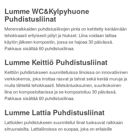
Lumme WC&Kylpyhuone
Puhdistusliinat
Merenraikkaiden puhdistusliinojen pinta on kehitetty keräämään
tehokkaasti erityisesti pölyt ja hiukset. Liina voidaan laittaa
käytön jälkeen kompostiin, jossa se hajoaa 30 päivässä.
Pakkaus sisältää 60 puhdistusliinaa.
Lumme Keittiö Puhdistusliinat
Keittiön puhdistukseen suunnitelluissa liinoissa on innovatiivinen
verkkokerros, joka irrottaa rasvat ja tahrat sekä kerää muruja ja
muita tähteitä tehokkaasti. Metsäntuoksuinen, suurikokoinen
liina on kompostoitavissa ja se kompostoituu 30 päivässä.
Pakkaus sisältää 60 puhdistusliinaa.
Lumme Lattia Puhdistusliinat
Lattioiden puhdistukseen suunnitellut liinat tuoksuvat raikkaan
sitruunaisilta. Lattialiinoissa on suopaa, joka on erilaisille