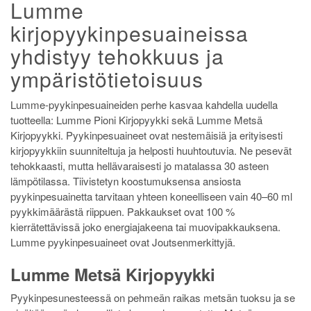
Lumme
kirjopyykinpesuaineissa
yhdistyy tehokkuus ja
ympäristötietoisuus
Lumme-pyykinpesuaineiden perhe kasvaa kahdella uudella
tuotteella: Lumme Pioni Kirjopyykki sekä Lumme Metsä
Kirjopyykki. Pyykinpesuaineet ovat nestemäisiä ja erityisesti
kirjopyykkiin suunniteltuja ja helposti huuhtoutuvia. Ne pesevät
tehokkaasti, mutta hellävaraisesti jo matalassa 30 asteen
lämpötilassa. Tiivistetyn koostumuksensa ansiosta
pyykinpesuainetta tarvitaan yhteen koneelliseen vain 40–60 ml
pyykkimäärästä riippuen. Pakkaukset ovat 100 %
kierrätettävissä joko energiajakeena tai muovipakkauksena.
Lumme pyykinpesuaineet ovat Joutsenmerkittyjä.
Lumme Metsä Kirjopyykki
Pyykinpesunesteessä on pehmeän raikas metsän tuoksu ja se