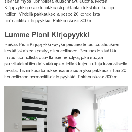
sisältää myös luonnollista kuusenhavu-uutetta. Metsä
Kirjopyykki pesee tehokkaasti puhtaaksi tekstiilien kuituja
hellien. Yhdellä pakkauksella pesee 20 koneellista
normaalilikaista pyykkiä. Pakkauskoko 800 ml.
Lumme Pioni Kirjopyykki
Raikas Pioni Kirjopyykki -pyykinpesuneste tuo tuulahduksen
kesää jokaiseen pestyyn koneelliseen. Pesuneste sisältää
myös luonnollista puuvillansiemenöljyä, joka suojaa
puuvillatekstiilien tai vaikkapa mielifarkkujen kuituja luonnollisella
tavalla. Tiiviin koostumuksensa ansiosta yksi pakkaus riittää 20
koneelliseen normaalilikaista pyykkiä. Pakkauskoko 800 ml.