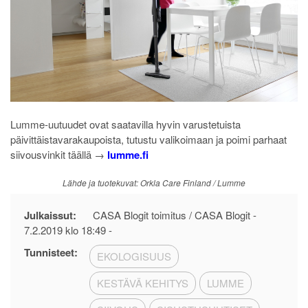
Lumme-uutuudet ovat saatavilla hyvin varustetuista
päivittäistavarakaupoista, tutustu valikoimaan ja poimi parhaat
siivousvinkit täällä →
lumme.fi
Lähde ja tuotekuvat: Orkla Care Finland / Lumme
Julkaissut:
CASA Blogit toimitus / CASA Blogit -
7.2.2019 klo 18:49
-
Tunnisteet:
EKOLOGISUUS
KESTÄVÄ KEHITYS
LUMME