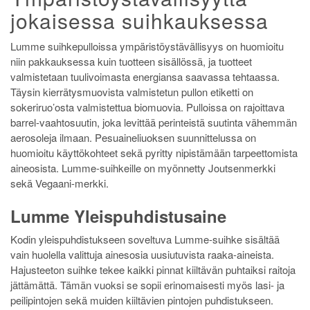
jokaisessa suihkauksessa
Lumme suihkepulloissa ympäristöystävällisyys on huomioitu
niin pakkauksessa kuin tuotteen sisällössä, ja tuotteet
valmistetaan tuulivoimasta energiansa saavassa tehtaassa.
Täysin kierrätysmuovista valmistetun pullon etiketti on
sokeriruo’osta valmistettua biomuovia. Pulloissa on rajoittava
barrel-vaahtosuutin, joka levittää perinteistä suutinta vähemmän
aerosoleja ilmaan. Pesuaineliuoksen suunnittelussa on
huomioitu käyttökohteet sekä pyritty nipistämään tarpeettomista
aineosista. Lumme-suihkeille on myönnetty Joutsenmerkki
sekä Vegaani-merkki.
Lumme Yleispuhdistusaine
Kodin yleispuhdistukseen soveltuva Lumme-suihke sisältää
vain huolella valittuja ainesosia uusiutuvista raaka-aineista.
Hajusteeton suihke tekee kaikki pinnat kiiltävän puhtaiksi raitoja
jättämättä. Tämän vuoksi se sopii erinomaisesti myös lasi- ja
peilipintojen sekä muiden kiiltävien pintojen puhdistukseen.