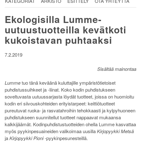
KATEGORIAT
ARKISTO
ESITTELY
OTA YHTEYTTÄ
Ekologisilla Lumme-
uutuustuotteilla kevätkoti
kukoistavan puhtaaksi
7.2.2019
Sisältää mainontaa
Lumme
tuo tänä keväänä kuluttajille ympäristötietoiset
puhdistussuihkeet ja -liinat. Koko kodin puhdistukseen
soveltuvasta uutuussarjasta löydät tuotteet, joissa on huomioitu
kodin eri siivouskohteiden erityistarpeet: keittiötuotteet
pureutuvat ruoka- ja rasvatahroihin tehokkaasti ja kylpyhuoneen
puhdistukseen suunnitellut tuotteet nappaavat mukaansa
kalkkijäämät. Kodinpuhdistustuotteiden ohella Lumme kasvattaa
myös pyykinpesuaineiden valikoimaa uusilla
Kirjopyykki Metsä
ja
Kirjopyykki Pioni
-pyykinpesunesteillä.