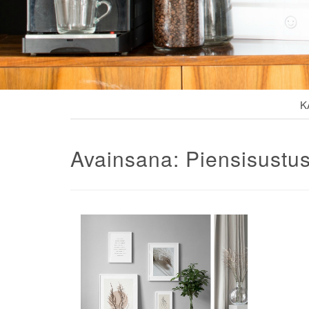
K
Avainsana:
Piensisustu