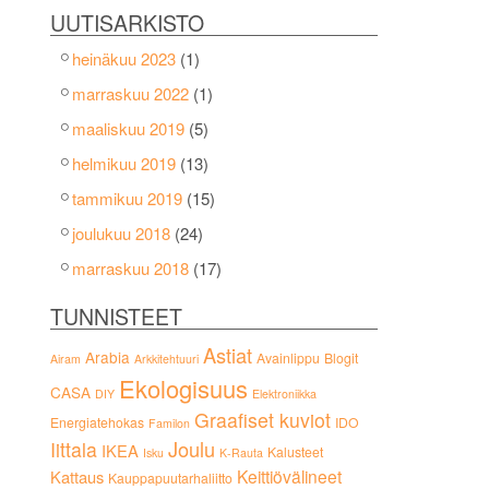
UUTISARKISTO
heinäkuu 2023
(1)
marraskuu 2022
(1)
maaliskuu 2019
(5)
helmikuu 2019
(13)
tammikuu 2019
(15)
joulukuu 2018
(24)
marraskuu 2018
(17)
TUNNISTEET
Astiat
Arabia
Avainlippu
Blogit
Airam
Arkkitehtuuri
Ekologisuus
CASA
DIY
Elektroniikka
Graafiset kuviot
Energiatehokas
IDO
Familon
Joulu
Iittala
IKEA
Kalusteet
Isku
K-Rauta
Keittiövälineet
Kattaus
Kauppapuutarhaliitto