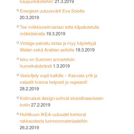
kaupunkikoteihin!
21.3.2019
Energiset uutuusvärit Eva Sololta
20.3.2019
Tee mökkiunelmastasi totta kilpailutetulla
mökkilainalla
19.3.2019
Vintage-palvelu ostaa ja myy käytettyjä
Iittalan sekä Arabian astioita
19.3.2019
Isku on Suomen arvostetuin
huonekalubrändi
1.3.2019
Vesiviljely sopii kaikille – Kasvata yrtit ja
salaatit kotona helposti ja nopeasti!
28.2.2019
Kotimaiset design-sohvat skandinaaviseen
kotiin
27.2.2019
Huhtikuun IKEA-uutuudet kertovat
rakkaudesta luonnonmateriaaleihin
26.2.2019