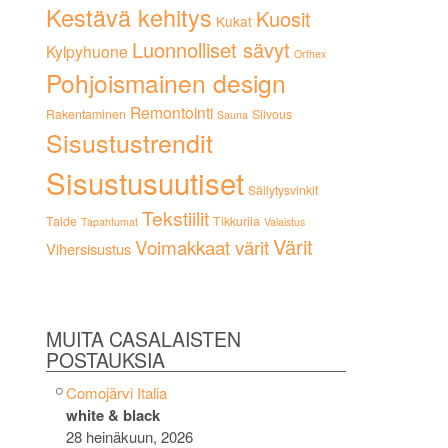
Kestävä kehitys
Kuosit
Kukat
Luonnolliset sävyt
Kylpyhuone
Orthex
Pohjoismainen design
Remontointi
Rakentaminen
Siivous
Sauna
Sisustustrendit
Sisustusuutiset
Säilytysvinkit
Tekstiilit
Taide
Tikkurila
Tapahtumat
Valaistus
Värit
Voimakkaat värit
Vihersisustus
MUITA CASALAISTEN
POSTAUKSIA
Comojärvi Italia
white & black
28 heinäkuun, 2026