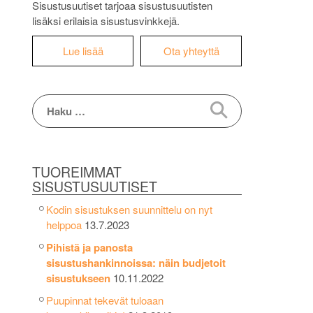
Sisustusuutiset tarjoaa sisustusuutisten
lisäksi erilaisia sisustusvinkkejä.
Lue lisää
Ota yhteyttä
Haku:
TUOREIMMAT
SISUSTUSUUTISET
Kodin sisustuksen suunnittelu on nyt
helppoa
13.7.2023
Pihistä ja panosta
sisustushankinnoissa: näin budjetoit
sisustukseen
10.11.2022
Puupinnat tekevät tuloaan