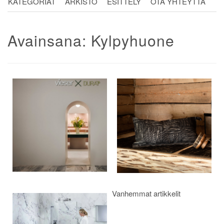
KATEGORIAT
ARKISTO
ESITTELY
OTA YHTEYTTÄ
Avainsana:
Kylpyhuone
Artikkelien
selaus
Vanhemmat artikkelit