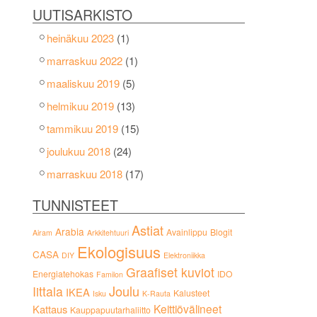
UUTISARKISTO
heinäkuu 2023
(1)
marraskuu 2022
(1)
maaliskuu 2019
(5)
helmikuu 2019
(13)
tammikuu 2019
(15)
joulukuu 2018
(24)
marraskuu 2018
(17)
TUNNISTEET
Astiat
Arabia
Avainlippu
Blogit
Airam
Arkkitehtuuri
Ekologisuus
CASA
DIY
Elektroniikka
Graafiset kuviot
Energiatehokas
IDO
Familon
Joulu
Iittala
IKEA
Kalusteet
Isku
K-Rauta
Keittiövälineet
Kattaus
Kauppapuutarhaliitto