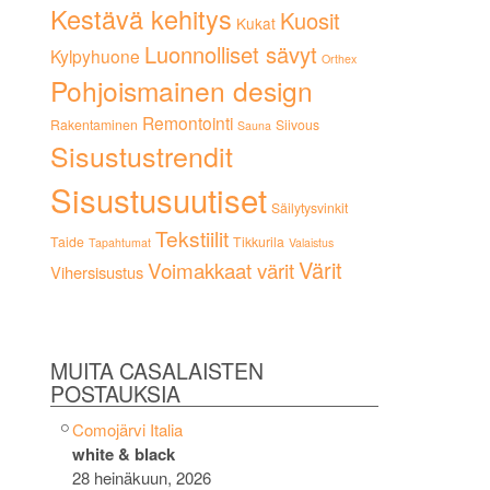
Kestävä kehitys
Kuosit
Kukat
Luonnolliset sävyt
Kylpyhuone
Orthex
Pohjoismainen design
Remontointi
Rakentaminen
Siivous
Sauna
Sisustustrendit
Sisustusuutiset
Säilytysvinkit
Tekstiilit
Taide
Tikkurila
Tapahtumat
Valaistus
Värit
Voimakkaat värit
Vihersisustus
MUITA CASALAISTEN
POSTAUKSIA
Comojärvi Italia
white & black
28 heinäkuun, 2026