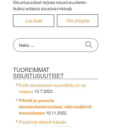
Sisustusuutiset tarjoaa sisustusuutisten
lisäksi erilaisia sisustusvinkkejä.
Lue lisää
Ota yhteyttä
Haku:
TUOREIMMAT
SISUSTUSUUTISET
Kodin sisustuksen suunnittelu on nyt
helppoa
13.7.2023
Pihistä ja panosta
sisustushankinnoissa: näin budjetoit
sisustukseen
10.11.2022
Puupinnat tekevät tuloaan