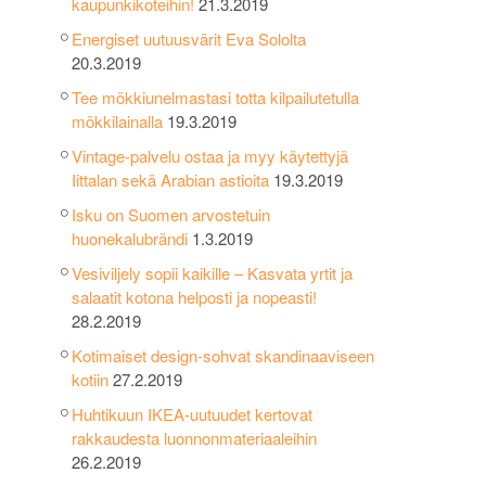
kaupunkikoteihin!
21.3.2019
Energiset uutuusvärit Eva Sololta
20.3.2019
Tee mökkiunelmastasi totta kilpailutetulla
mökkilainalla
19.3.2019
Vintage-palvelu ostaa ja myy käytettyjä
Iittalan sekä Arabian astioita
19.3.2019
Isku on Suomen arvostetuin
huonekalubrändi
1.3.2019
Vesiviljely sopii kaikille – Kasvata yrtit ja
salaatit kotona helposti ja nopeasti!
28.2.2019
Kotimaiset design-sohvat skandinaaviseen
kotiin
27.2.2019
Huhtikuun IKEA-uutuudet kertovat
rakkaudesta luonnonmateriaaleihin
26.2.2019