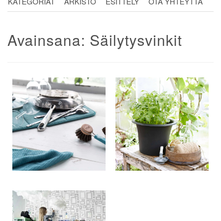
KATEGORIAT
ARKISTO
ESITTELY
OTA YHTEYTTÄ
Avainsana:
Säilytysvinkit